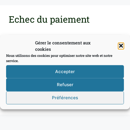
Echec du paiement
Gérer le consentement aux
Nous sommes désolés, mais votre 
cookies
transaction n'a pas pu être traitée. Veuillez 
Nous utilisons des cookies pour optimiser notre site web et notre
réessayer ou contacter l'assistance du site.
service.
Accepter
Refuser
Préférences