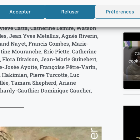
ncy Reichl Lange
Accepter
Refuser
Préférences
es de : Sophie-Luce Morin, Mila
Pré
rant, Louise Guillemot, Vicki Laforce,
a
viève Catta, Catherine Lemire, Watson
es, Jean Yves Metellus, Agnès Riverin,
rand Nayet, Francis Combes, Marie-
tine Mouranche, Éric Piette, Catherine
Cl
 Flora Diraison, Jean-Marie Guinebert,
cooki
e-Josée Ayotte, Françoise Pêtre-Varin,
 Hakimian, Pierre Turcotte, Luc
llée, Tamara Shepherd, Ariane
hardy-Gauthier Dominique Gaucher,