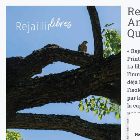
Re
An
Qu
« Rej
Print
La li
l’imm
déjà 
l’iso
par l
la ca
nos p
la Fr
infil
No
mots 