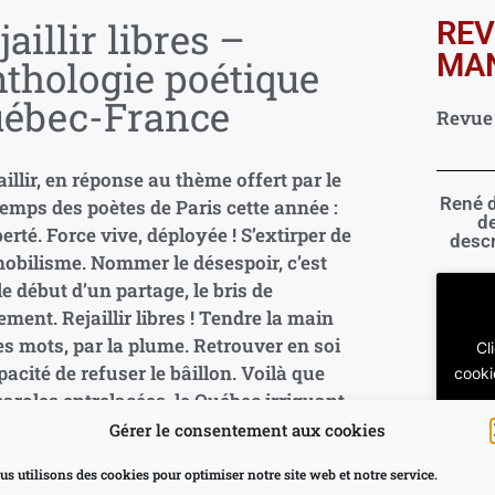
jaillir libres –
REV
MAN
thologie poétique
ébec-France
Revue d
aillir, en réponse au thème offert par le
René d
emps des poètes de Paris cette année :
de
berté. Force vive, déployée ! S’extirper de
descr
obilisme. Nommer le désespoir, c’est
le début d’un partage, le bris de
lement. Rejaillir libres ! Tendre la main
es mots, par la plume. Retrouver en soi
Cl
pacité de refuser le bâillon. Voilà que
cooki
aroles entrelacées, le Québec irriguant
ance, la France irriguant le Québec,
Gérer le consentement aux cookies
trent la noirceur de courants bleus. Les
us utilisons des cookies pour optimiser notre site web et notre service.
circulent, porteurs d’humanité. »