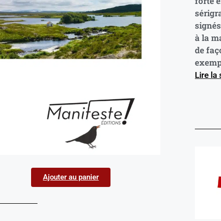
forte 
sérigr
signés
à la ma
de faç
exempl
Lire la
Ajouter au panier