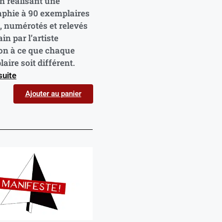
en réalisant une
aphie à 90 exemplaires
, numérotés et relevés
in par l’artiste
on à ce que chaque
aire soit différent.
 suite
Ajouter au panier