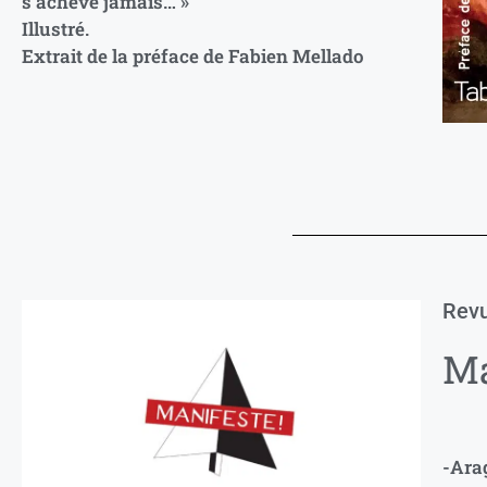
s’achève jamais… »
Illustré.
Extrait de la préface de Fabien Mellado
Revu
Ma
-Ara