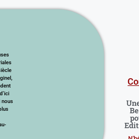
uses
riales
iècle
ginel,
Co
ndent
d’ici
ui nous
Une
Be
plus
po
Edit
au-
N’h