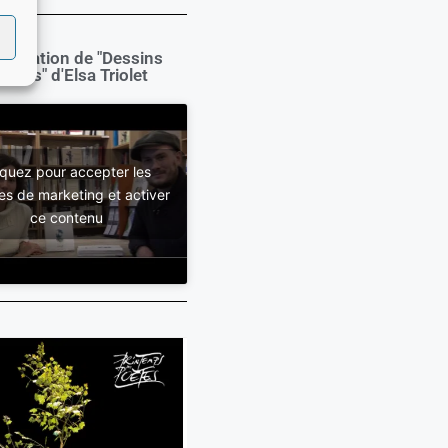
sentation de "Dessins
nimés" d'Elsa Triolet
iquez pour accepter les
es de marketing et activer
ce contenu