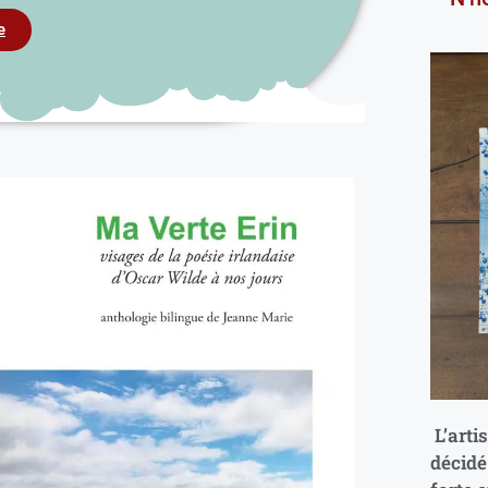
e
L’arti
décidé