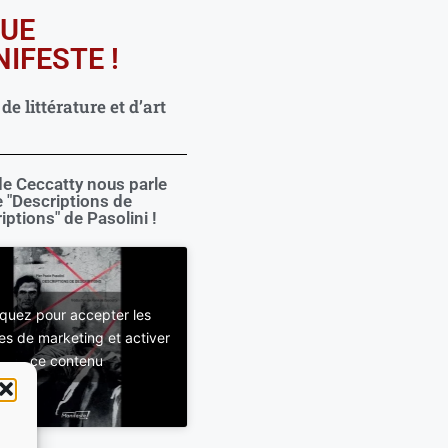
UE
IFESTE !
e littérature et d’art
e Ceccatty nous parle
 "Descriptions de
iptions" de Pasolini !
iquez pour accepter les
es de marketing et activer
ce contenu