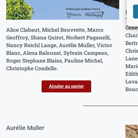
Na
Poèm
Tisse
Gene
Alice Clabaut, Michel Bouvrette, Marco
Charl
Geoffroy, Shana Quirot, Norbert Paganelli,
Bert
Nancy Reichl Lange, Aurélie Muller, Victor
Chris
Blanc, Alena Balouzat, Sylvain Campeau,
Lane,
Roger Stephane Blaise, Pauline Michel,
Mari
Christophe Condello.
Edith
Lava
Ajouter au panier
Bouc
Aurélie Muller