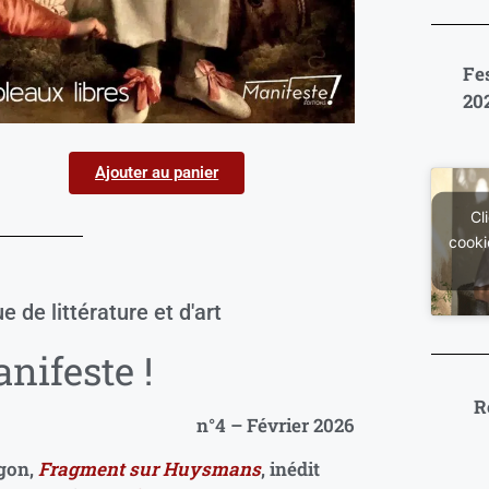
Fe
20
Ajouter au panier
Cl
cooki
e de littérature et d'art
nifeste !
R
n°4 – Février 2026
gon,
Fragment sur Huysmans
, inédit