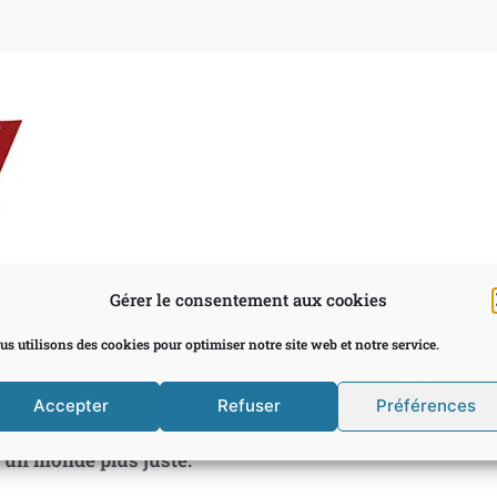
Gérer le consentement aux cookies
us utilisons des cookies pour optimiser notre site web et notre service.
sage français, mais porteuses du riche héritage et de l
e
ritiques de la seconde moitié du xx
siècle (des Éditeur
ant par Maspero), les éditions Manifeste ! entendent don
Accepter
Refuser
Préférences
ui, d’ici et d’ailleurs, qui refusent la fatalité du modèle
d’un monde plus juste.