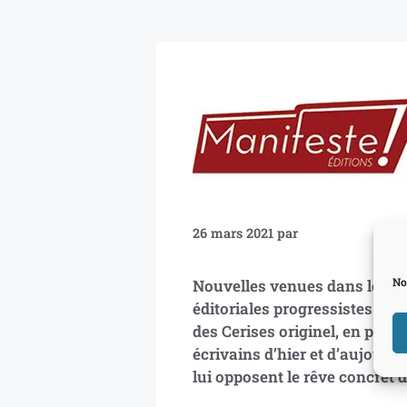
26 mars 2021
par
No
Nouvelles venues dans le pay
éditoriales progressistes et c
des Cerises originel, en pass
écrivains d’hier et d’aujourd’h
lui opposent le rêve concret 