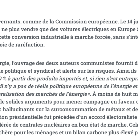
vernants, comme de la Commission européenne. Le 14 juil
 ne plus vendre que des voitures électriques en Europe à
cette conversion industrielle à marche forcée, sans s’int
oie de raréfaction.
nergie, l’ouvrage des deux auteurs communistes fournit 
e politique et syndical et alerte sur les risques. Ainsi il
% à partir des produits importés et, si rien n’est entrepri
, il n’y a pas de réelle politique européenne de l’énergie 
éralisation des marchés de l’énergie »
. À moins de huit m
it de solides arguments pour mener campagne en faveur
es hallucinants sur la sur­consommation de métaux et de
on présidentielle fut précédée d’un accord électoraliste e
érée de centrales nucléaires en bon état de marche. Cel
chère pour les ménages et un bilan carbone plus élevé p