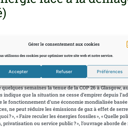
é)
di 2 Septembre 2021
Gérard Le Puill
Gérer le consentement aux cookies
us utilisons des cookies pour optimiser notre site web et notre service.
age de Valérie Gonçalvès et Éric Le Lann annonce la cou
 les auteurs
« donnent ici un point de vue communiste, a
Accepter
Refuser
Préférences
x besoins humains et
écologie. Sur chacun des dossiers 
tions et faits, pas toujours connus largement. Un livre
e quelques semaines la tenue de la COP 26 à Glasgow, a
us indique que la situation ne cesse d’empirer depuis l’a
ue le fonctionnement d’une économie mondialisée basée s
ces, ne peut réduire les émissions de gaz à effet de serr
quoi ? », « Faire reculer les énergies fossiles », « Quelle p
, privatisation ou service public ? », l’ouvrage aborde d