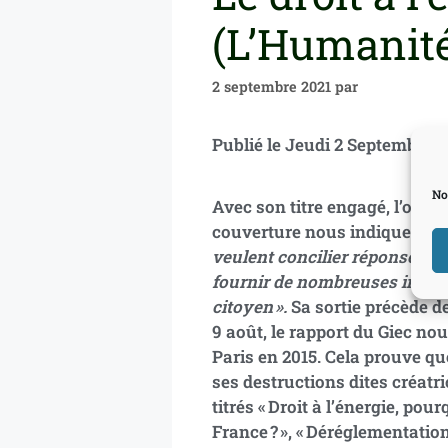
(L’Humanit
2 septembre 2021
par
Publié le Jeu
No
Avec son titre engagé, l’ouvr
couverture nous indique que
veulent concilier réponse au
fournir de nombreuses informa
citoyen ».
Sa sortie précède d
9 août, le rapport du Giec no
Paris en 2015. Cela prouve q
ses destructions dites créatri
titrés « Droit à l’énergie, pour
France ? », « Déréglementation