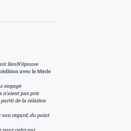
ir lieu
N’épouse
oédition avec le Merle
as engagé
 n’aient pas pris
artir de la relation
r son regard, du point
e pour celui qui