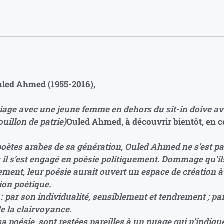
uled Ahmed (1955-2016),
iage avec une jeune femme en dehors du sit-in doive avo
ouillon de patrie)
Ouled Ahmed, à découvrir bientôt, en c
poètes arabes de sa génération, Ouled Ahmed ne s’est p
 il s’est engagé en poésie politiquement. Dommage qu’ils
ment, leur poésie aurait ouvert un espace de création à p
sion poétique.
 : par son individualité, sensiblement et tendrement ; pa
e la clairvoyance.
 sa poésie, sont restées pareilles à un nuage qui n’indiqu