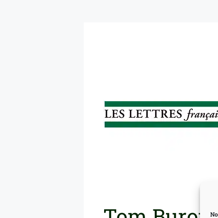
Tom Buron, 
No