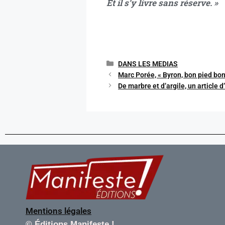
Et il s’y livre sans réserve. »
DANS LES MEDIAS
Marc Porée, « Byron, bon pied bo
De marbre et d’argile, un article 
Mentions légales
©
Éditions Manifeste !