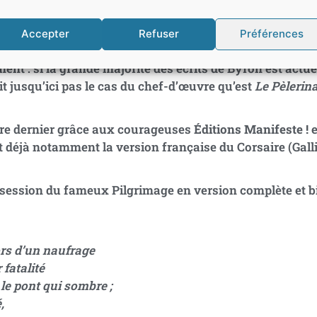
Accepter
Refuser
Préférences
nt : si la grande majorité des écrits de Byron est actu
it jusqu’ici pas le cas du chef-d’œuvre qu’est
Le Pèlerin
re dernier grâce aux courageuses
Éditions Manifeste !
e
t déjà notamment la version française du Corsaire (Gall
ssession du fameux Pilgrimage en version complète et b
lors d’un naufrage
 fatalité
le pont qui sombre ;
,