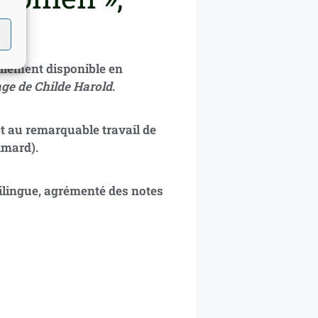
ellement disponible en
age de Childe Harold
.
t au remarquable travail de
imard).
ilingue, agrémenté des notes